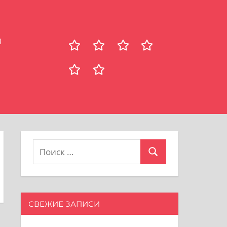
Я
Рецепты
Главная
Здоровье
Путешествия
Психология
о
сайте
Поиск
Поиск
для:
СВЕЖИЕ ЗАПИСИ