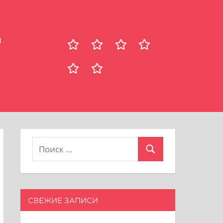
Я
Рецепты
Главная
Здоровье
Путешествия
Психология
о
сайте
Поиск
Поиск
для:
СВЕЖИЕ ЗАПИСИ