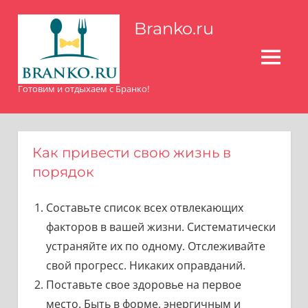
Перейти
Branko.ru
к
содержимому
МЕНЮ
Готовим и отдыхаем с Бранко!
Как привести свою жизнь в
порядок
Составьте список всех отвлекающих
факторов в вашей жизни. Систематически
устраняйте их по одному. Отслеживайте
свой прогресс. Никаких оправданий.
Поставьте свое здоровье на первое
место. Быть в форме, энергичным и