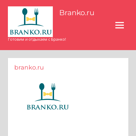
Перейти
Branko.ru
к
содержимому
МЕНЮ
Готовим и отдыхаем с Бранко!
branko.ru